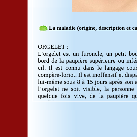
La maladie (origine, description et c
ORGELET :
L’orgelet est un furoncle, un petit bo
bord de la paupière supérieure ou infé
cil. Il est connu dans le langage co
compère-loriot. Il est inoffensif et dis
lui-même sous 8 à 15 jours après son a
l’orgelet ne soit visible, la personne
quelque fois vive, de la paupière q
gonflée.
L’orgelet est du à une bactérie app
Certaines personnes sont sensibles à c
en ont régulièrement (ex : personnes 
La blépharite (inflammation chroni