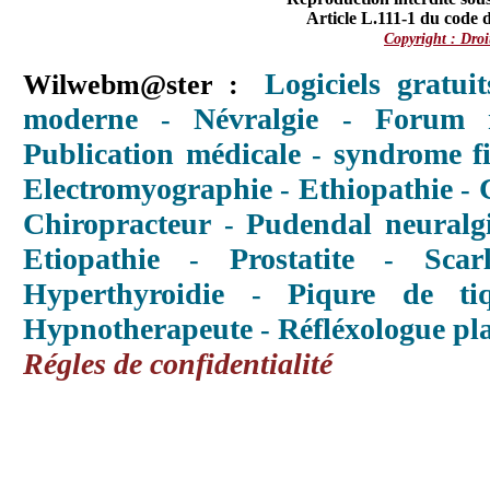
Article L.111-1 du code de
Copyright : Droi
Logiciels gratuit
Wilwebm@ster :
moderne
Névralgie
Forum n
-
-
Publication médicale
syndrome f
-
Electromyographie
Ethiopathie
-
-
Chiropracteur
Pudendal neuralg
-
Etiopathie
Prostatite
Scar
-
-
Hyperthyroidie
Piqure de ti
-
Hypnotherapeute
Réfléxologue pl
-
Régles de confidentialité