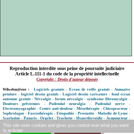
Reproduction interdite sous peine de poursuite judiciaire
Article L.111-1 du code de la propriété intellectuelle
Copyright : Droits d'auteur déposés
Logiciels gratuits
Ecran de veille gratuit
Annuaire
Wilwebm@ster :
-
-
peinture
logiciel dessin gratuit
Logiciel dessin caricature
fond ecran
-
-
-
automne gratuit
Névralgie
forum névralgie
syndrome fibromyalgie
-
-
-
-
Douleurs pelviennes
Pudendal neuralgia
Pudendal nerve
-
-
-
Electromyographie
Centre anti-douleur
Mésothérapie
Chiropracteur
-
-
-
-
Sophrologue
Fasciathérapie
Etiopathie
Prostatite
Maladie de Lyme
-
-
-
-
-
Scarlatine
Panaris
Orgelet
Tracheite
Hyperthyroidie
Acupuncteur
-
-
-
-
-
-
Hypnotherapeute
Angiome
Réfléxologie plantaire
-
-
This site uses cookies and gives you control over what you want
Contacter le webmaster
Mentions légales
Régles de confidentialité
-
-
to activate